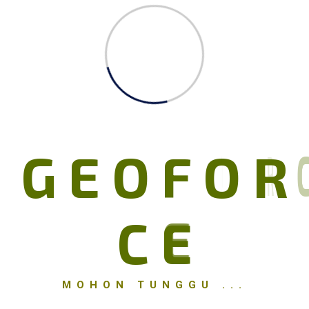
dengan material perkuatan geosintetik dapat dibangun hingga 50
% lebih murah dibandingkan dengan struktur gravity wall
konvensional.
Beberapa variasi dari dinding perkuatan tanah dapat dilihat dari
gambar-gambar di bawah ini :
G
E
O
F
O
R
C
E
MOHON TUNGGU ...